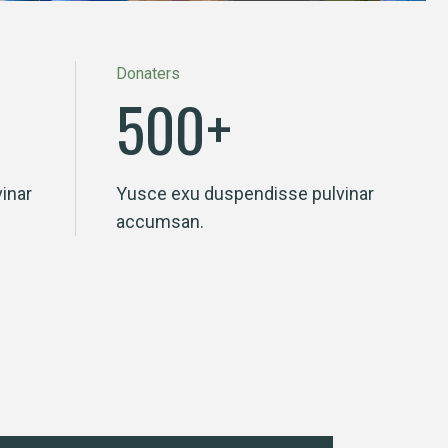
Donaters
500
+
inar
Yusce exu duspendisse pulvinar
accumsan.