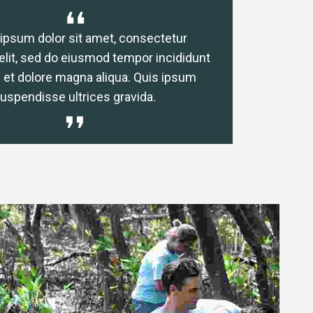
ipsum dolor sit amet, consectetur
Lorem ip
elit, sed do eiusmod tempor incididunt
adipiscing e
e et dolore magna aliqua. Quis ipsum
ut labore 
uspendisse ultrices gravida.
sus