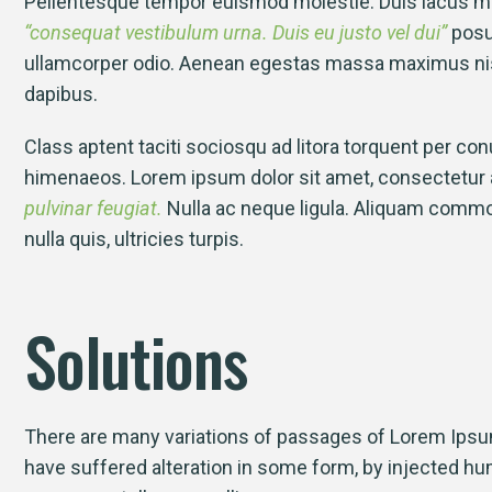
Pellentesque tempor euismod molestie. Duis lacus ma
“consequat vestibulum urna. Duis eu justo vel dui”
posu
Lore
ullamcorper odio. Aenean egestas massa maximus nisl
adipiscin
dapibus.
ut lab
Class aptent taciti sociosqu ad litora torquent per con
himenaeos. Lorem ipsum dolor sit amet, consectetur a
pulvinar feugiat.
Nulla ac neque ligula. Aliquam com
nulla quis, ultricies turpis.
Solutions
There are many variations of passages of Lorem Ipsum 
have suffered alteration in some form, by injected h