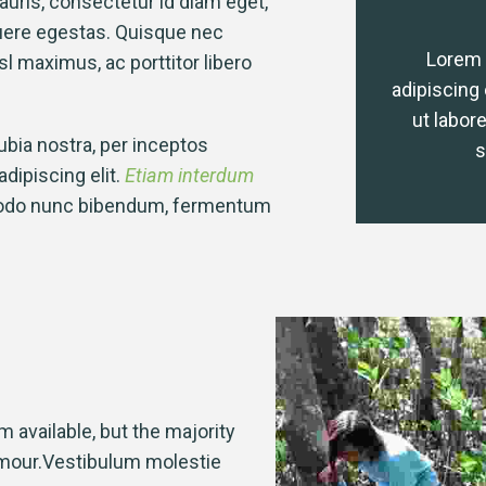
uris, consectetur id diam eget,
ere egestas. Quisque nec
m ipsum dolor sit amet, consectetur
Lorem 
 maximus, ac porttitor libero
g elit, sed do eiusmod tempor incididunt
adipiscing 
ore et dolore magna aliqua. Quis ipsum
ut labor
ubia nostra, per inceptos
suspendisse ultrices gravida.
s
dipiscing elit.
Etiam interdum
modo nunc bibendum, fermentum
available, but the majority
umour.Vestibulum molestie