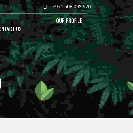
+971 508 092 920
OUR PROFILE
ONTACT US
n