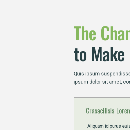
The
Cha
to Make
Quis ipsum suspendisse 
ipsum dolor sit amet, co
Crasacilisis Lore
Aliquam id purus euis