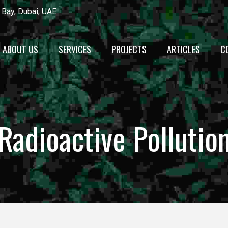
 Bay, Dubai, UAE
ABOUT US
SERVICES
PROJECTS
ARTICLES
C
Recyecling
Waste Management
Radioactive Pollutio
Maintenance
Alternative Fuel
Production
Heavy Equipment