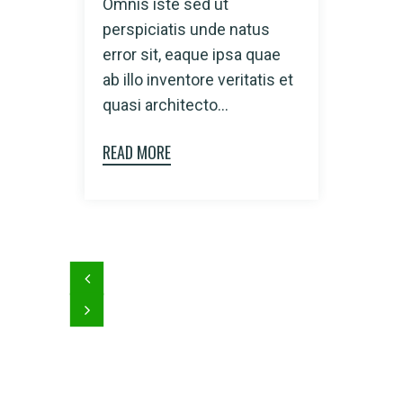
Omnis iste sed ut
Ionis
perspiciatis unde natus
persp
error sit, eaque ipsa quae
error
ab illo inventore veritatis et
ab ill
quasi architecto...
quasi
READ MORE
READ 