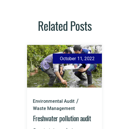
Related Posts
October 11, 2022
Environmental Audit
Envir
Waste Management
Pollu
Freshwater pollution audit
Field 