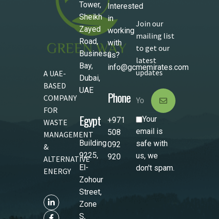
Tower,
Interested
Sheikh
in
Join our
Zayed
working
mailing list
Road,
with
to get our
Business
us?
latest
Bay,
info@gcmemirates.com
updates
A UAE-
Dubai,
BASED
UAE
Phone
COMPANY
FOR
Egypt
Your
+971
WASTE
email is
508
MANAGEMENT
Building
safe with
092
&
9225,
us, we
920
ALTERNATIVE
El-
don't spam.
ENERGY
Zohour
Street,
Zone
S,