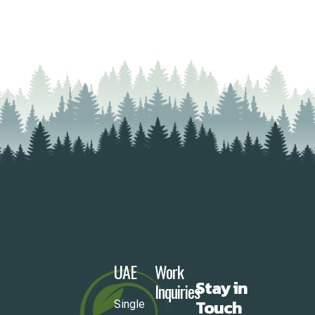
UAE
Work
Stay in
Inquiries
Touch
Single